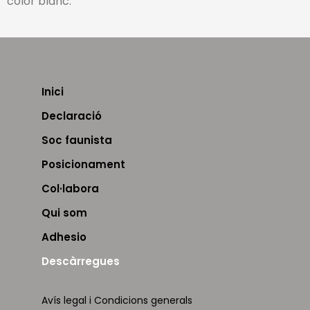
color blanc.
Inici
Declaració
Soc faunista
Posicionament
Col·labora
Qui som
Adhesio
Descàrregues
Avís legal i Condicions generals